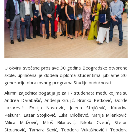
U okviru svečane proslave 30 godina Beogradske otvorene
škole, upriličena je dodela diploma studentima jubilarne 30.
generacije obrazovnog programa Studije budućnosti.
Alumni zajednica bogatija je za 17 studenata među kojima su
Andrea Darabašić, Anđelija Grujić, Branko Petković, Đorđe
Lazarević, Emilija Nastović, Jelena Stojićević, Katarina
Pekurar, Lazar Stojković, Luka Milošević, Marija Milenković,
Milica Midžović, Miloš Bilanović, Nikola Cvetić, Stefan
Stojanović, Tamara Senić, Teodora Vukašinović i Teodora