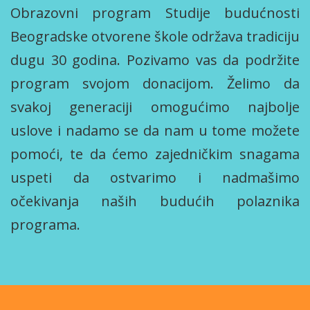
Obrazovni program Studije budućnosti
Beogradske otvorene škole održava tradiciju
dugu 30 godina. Pozivamo vas da podržite
program svojom donacijom. Želimo da
svakoj generaciji omogućimo najbolje
uslove i nadamo se da nam u tome možete
pomoći, te da ćemo zajedničkim snagama
uspeti da ostvarimo i nadmašimo
očekivanja naših budućih polaznika
programa.