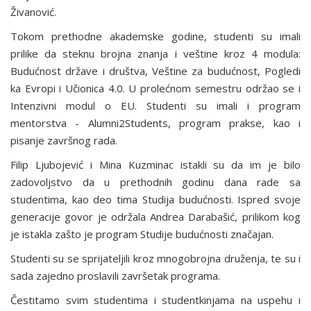
Živanović.
Tokom prethodne akademske godine, studenti su imali
prilike da steknu brojna znanja i veštine kroz 4 modula:
Budućnost države i društva, Veštine za budućnost, Pogledi
ka Evropi i Učionica 4.0. U prolećnom semestru održao se i
Intenzivni modul o EU. Studenti su imali i program
mentorstva - Alumni2Students, program prakse, kao i
pisanje završnog rada.
Filip Ljubojević i Mina Kuzminac istakli su da im je bilo
zadovoljstvo da u prethodnih godinu dana rade sa
studentima, kao deo tima Studija budućnosti. Ispred svoje
generacije govor je održala Andrea Darabašić, prilikom kog
je istakla zašto je program Studije budućnosti značajan.
Studenti su se sprijateljili kroz mnogobrojna druženja, te su i
sada zajedno proslavili završetak programa.
Čestitamo svim studentima i studentkinjama na uspehu i