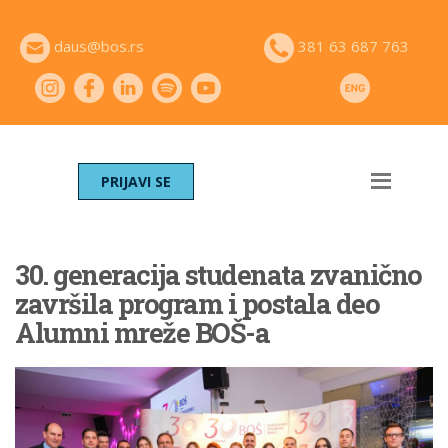
daus@bos.rs
381 63 687 763
PRIJAVI SE
30. generacija studenata zvanično
završila program i postala deo
Alumni mreže BOŠ-a