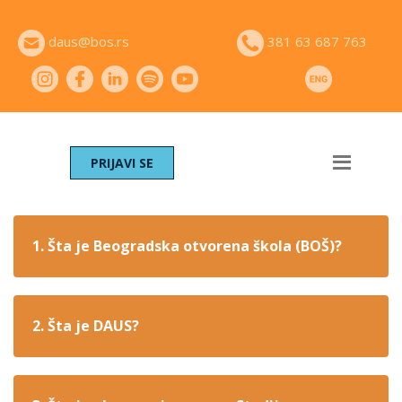
daus@bos.rs
381 63 687 763
PRIJAVI SE
1. Šta je Beogradska otvorena škola (BOŠ)?
2. Šta je DAUS?