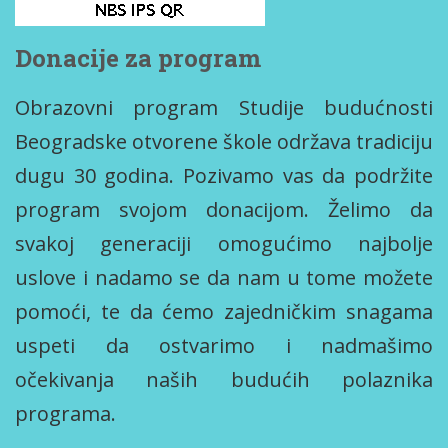
Donacije za program
Obrazovni program Studije budućnosti
Beogradske otvorene škole održava tradiciju
dugu 30 godina. Pozivamo vas da podržite
program svojom donacijom. Želimo da
svakoj generaciji omogućimo najbolje
uslove i nadamo se da nam u tome možete
pomoći, te da ćemo zajedničkim snagama
uspeti da ostvarimo i nadmašimo
očekivanja naših budućih polaznika
programa.