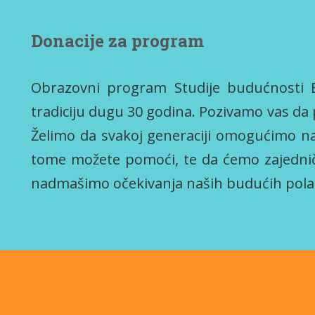
Donacije za program
Obrazovni program Studije budućnosti 
tradiciju dugu 30 godina. Pozivamo vas d
Želimo da svakoj generaciji omogućimo n
tome možete pomoći, te da ćemo zajedni
nadmašimo očekivanja naših budućih pola