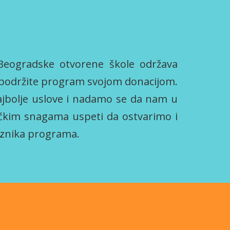
Beogradske otvorene škole održava
a podržite program svojom donacijom.
ajbolje uslove i nadamo se da nam u
čkim snagama uspeti da ostvarimo i
znika programa.