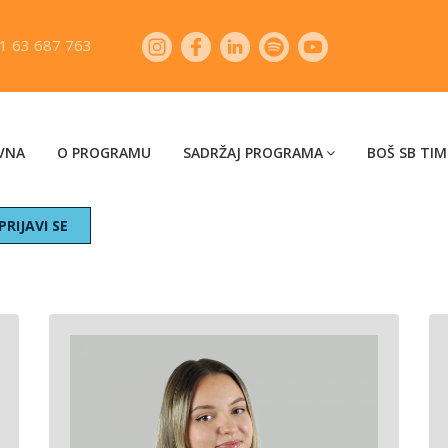
1 63 687 763
VNA
O PROGRAMU
SADRŽAJ PROGRAMA
BOŠ SB TIM
PRIJAVI SE