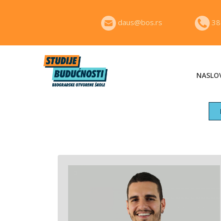
daus@bos.rs
38
NASLO