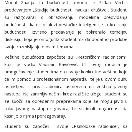
Modul Znanja za budućnost otvorio je Srđan Verbić
predavanjem „Studije budućnosti, nauka i društvo“. Studenti
su razgovarali o obrazovanju, modelima predviđanja
budućnosti, kao i o ulozi veštačke inteligencije u kreiranju
budućnosti. Izvrsno predavanje je pokrenulo temeljnu
diskusiju, koja je omogućila studentima da dodatno prodube
svoje razmišljanje o ovim temama.
Veštine budućnosti započete su „Retoričkom radionicom“,
koju je vodio Vladimir Pavićević. Cilj ovog modula je
omogućavanje studentima da usvoje konkretne veštine koje
će im pomoći u profesionalnom napretku, te je u ovom duhu
osmišljena i prva radionica usmerena na veštinu javnog
nastupa. Na zanimljiv način i kroz različite uloge, studenti su
se suočili sa određenim preprekama koje se mogu javiti u
toku javnog nastupa i govora, te su imali mogućnost da
kasnije o njima i porazgovaraju.
Studenti su započeli i svoje „Psihološke radionice“, sa