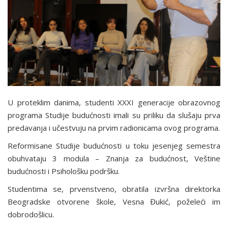
U proteklim danima, studenti XXXI generacije obrazovnog
programa Studije budućnosti imali su priliku da slušaju prva
predavanja i učestvuju na prvim radionicama ovog programa.
Reformisane Studije budućnosti u toku jesenjeg semestra
obuhvataju 3 modula – Znanja za budućnost, Veštine
budućnosti i Psihološku podršku.
Studentima se, prvenstveno, obratila izvršna direktorka
Beogradske otvorene škole, Vesna Đukić, poželeći im
dobrodošlicu.