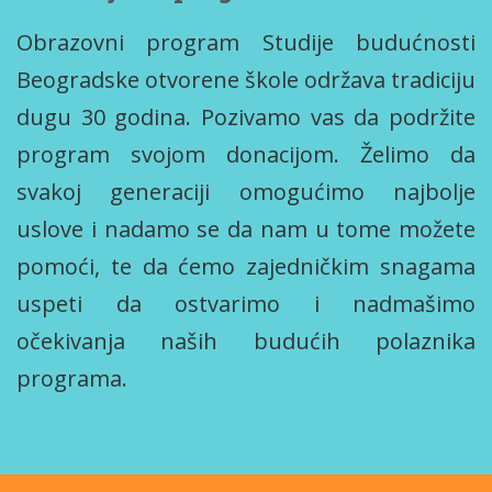
Obrazovni program Studije budućnosti
Beogradske otvorene škole održava tradiciju
dugu 30 godina. Pozivamo vas da podržite
program svojom donacijom. Želimo da
svakoj generaciji omogućimo najbolje
uslove i nadamo se da nam u tome možete
pomoći, te da ćemo zajedničkim snagama
uspeti da ostvarimo i nadmašimo
očekivanja naših budućih polaznika
programa.