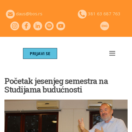
daus@bos.rs
381 63 687 763
PRIJAVI SE
Početak jesenjeg semestra na
Studijama budućnosti