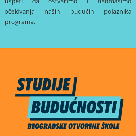
uspeti da ostvarimo i nadmašimo
očekivanja naših budućih polaznika
programa.