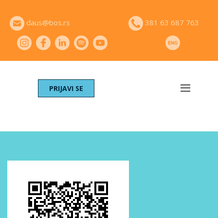
daus@bos.rs
381 63 687 763
PRIJAVI SE