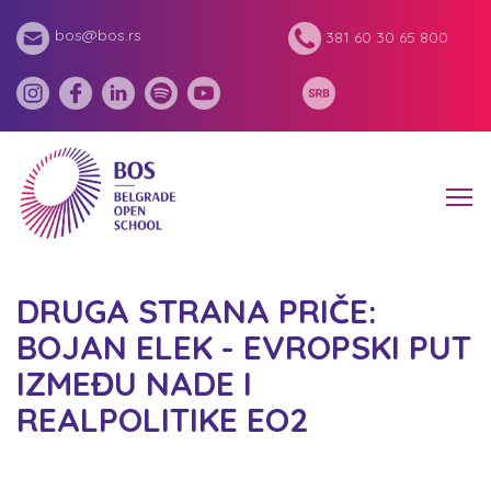
bos@bos.rs
381 60 30 65 800
DRUGA STRANA PRIČE:
BOJAN ELEK - EVROPSKI PUT
IZMEĐU NADE I
REALPOLITIKE EO2