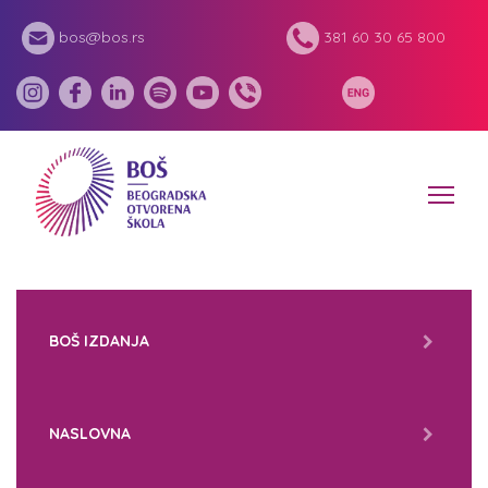
bos@bos.rs
381 60 30 65 800
BOŠ IZDANJA
NASLOVNA