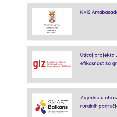
KViS Amabasador
Uticaj projekta 
efikasnost za gr
Zajedno u obraz
ruralnih područj