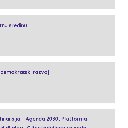
tnu sredinu
a demokratski razvoj
finansija – Agenda 2030; Platforma
i dijalog „Ciljevi održivog razvoja