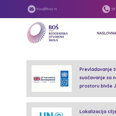
bos@bos.rs
381
NASLOVN
Prevladavanje t
suočavanje sa n
prostoru bivše 
Lokalizacija ci