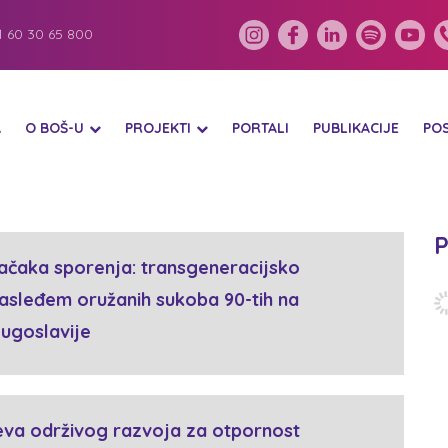
 60 30 65 800
A
O BOŠ-U
PROJEKTI
PORTALI
PUBLIKACIJE
PO
P
ačaka sporenja: transgeneracijsko
asleđem oružanih sukoba 90-tih na
Jugoslavije
ljeva održivog razvoja za otpornost