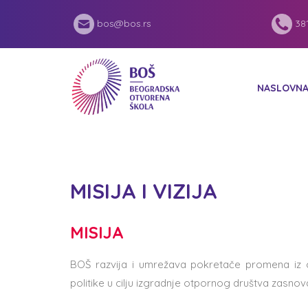
bos@bos.rs
381
NASLOVN
MISIJA I VIZIJA
MISIJA
BOŠ razvija i umrežava pokretače promena iz c
politike u cilju izgradnje otpornog društva zasno