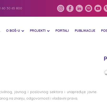
 60 30 65 800
A
O BOŠ-U
PROJEKTI
PORTALI
PUBLIKACIJE
PO
P
ivilnog, javnog i poslovnog sektora i unapređuje javne
vanog na znanju, odgovornosti i vladavini prava.