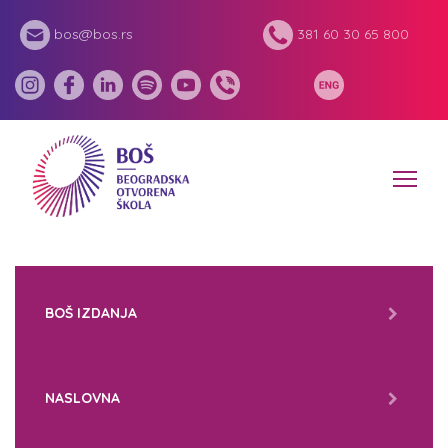
bos@bos.rs
381 60 30 65 800
BOŠ IZDANJA
NASLOVNA