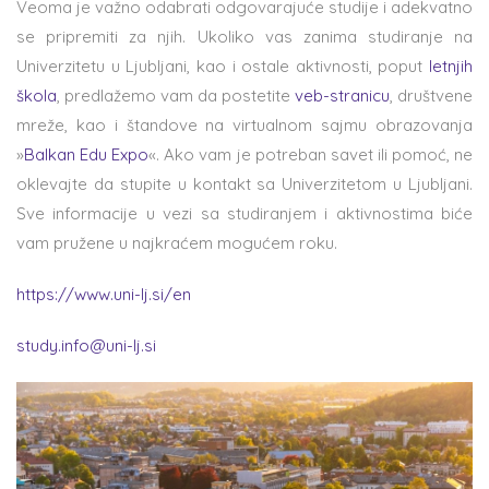
Veoma je važno odabrati odgovarajuće studije i adekvatno
se pripremiti za njih. Ukoliko vas zanima studiranje na
Univerzitetu u Ljubljani, kao i ostale aktivnosti, poput
letnjih
škola
, predlažemo vam da postetite
veb-stranicu
, društvene
mreže, kao i štandove na virtualnom sajmu obrazovanja
»
Balkan Edu Expo
«. Ako vam je potreban savet ili pomoć, ne
oklevajte da stupite u kontakt sa Univerzitetom u Ljubljani.
Sve informacije u vezi sa studiranjem i aktivnostima biće
vam pružene u najkraćem mogućem roku.
https://www.uni-lj.si/en
study.info@uni-lj.si