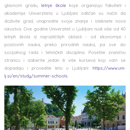
glavnom gradu,
letnje škole
koje organizuju fakulteti i
akademije Univerziteta u Ljubljani odličan su način da
doživite grad, unapredite svoje znanje i steknete nova
iskustva. Ove godine Univerzitet u Ljubljani nudi više od 40
letnjih škola iz najrazličitijih oblasti - od ekonomije i
poslovnih nauka, preko prirodnih nauka, pa sve do
socijalnog rada i tehničkih disciplina. Posetite zvaničnu
stranicu i izaberite jedan ili više kurseva koji vam se
dopadaju i provedite leto u Ljubljani:
https://www.uni-
lj.si/en/study/summer-schools
.