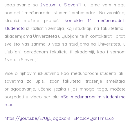
upoznavanje sa
životom u Sloveniji
, u tome vam mogu
pomoći i međunarodni studenti ambasadori. Na zvaničnoj
stranici možete pronaći
kontakte 14 međunarodnih
studenata
iz različitih zemalja, koji studiraju na fakultetima i
akademijama Univerziteta u Ljubljani, te ih kontaktirati i pitati
sve što vas zanima u vezi sa studijama na Univerzitetu u
Ljubljani, određenom fakultetu ili akademiji, kao i samom
životu u Sloveniji.
Više o njihovim iskustvima kao međunarodni studenti, ali i
savetima za upis, izbor fakulteta, traženje smeštaja,
prilagođavanje, učenje jezika i još mnogo toga, možete
pogledati u video serijalu:
»Sa međunarodnim studentima
o…«
.
https://youtu.be/E7Uy5jog0Xc?si=EMcJcVQxnTImsL63