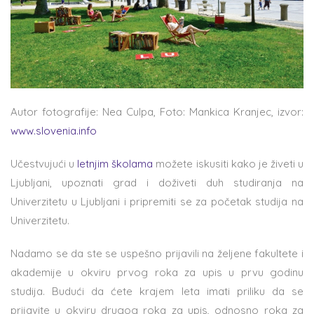
Autor fotografije: Nea Culpa, Foto: Mankica Kranjec, izvor:
www.slovenia.info
Učestvujući u
letnjim školama
možete iskusiti kako je živeti u
Ljubljani, upoznati grad i doživeti duh studiranja na
Univerzitetu u Ljubljani i pripremiti se za početak studija na
Univerzitetu.
Nadamo se da ste se uspešno prijavili na željene fakultete i
akademije u okviru prvog roka za upis u prvu godinu
studija. Budući da ćete krajem leta imati priliku da se
prijavite u okviru drugog roka za upis, odnosno roka za