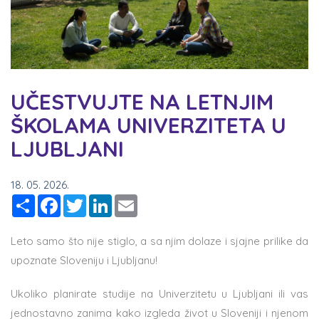
UČESTVUJTE NA LETNJIM
ŠKOLAMA UNIVERZITETA U
LJUBLJANI
18. 05. 2026.
Share
Facebook
Twitter
LinkedIn
Email
Leto samo što nije stiglo, a sa njim dolaze i sjajne prilike da
upoznate Sloveniju i Ljubljanu!
Ukoliko planirate studije na Univerzitetu u Ljubljani ili vas
jednostavno zanima kako izgleda život u Sloveniji i njenom