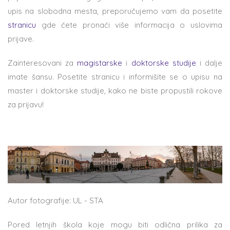
upis na slobodna mesta, preporučujemo vam da posetite
stranicu
gde ćete pronaći više informacija o uslovima
prijave.
Zainteresovani za
magistarske
i
doktorske studije
i dalje
imate šansu. Posetite stranicu i informišite se o upisu na
master i doktorske studije, kako ne biste propustili rokove
za prijavu!
Autor fotografije: UL - STA
Pored letnjih škola koje mogu biti odlična prilika za