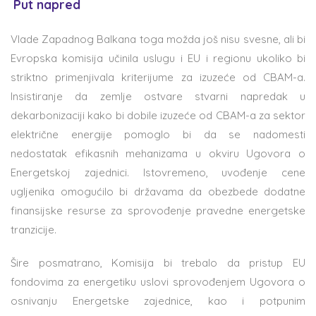
Put napred
Vlade Zapadnog Balkana toga možda još nisu svesne, ali bi
Evropska komisija učinila uslugu i EU i regionu ukoliko bi
striktno primenjivala kriterijume za izuzeće od CBAM-a.
Insistiranje da zemlje ostvare stvarni napredak u
dekarbonizaciji kako bi dobile izuzeće od CBAM-a za sektor
električne energije pomoglo bi da se nadomesti
nedostatak efikasnih mehanizama u okviru Ugovora o
Energetskoj zajednici. Istovremeno, uvođenje cene
ugljenika omogućilo bi državama da obezbede dodatne
finansijske resurse za sprovođenje pravedne energetske
tranzicije.
Šire posmatrano, Komisija bi trebalo da pristup EU
fondovima za energetiku uslovi sprovođenjem Ugovora o
osnivanju Energetske zajednice, kao i potpunim