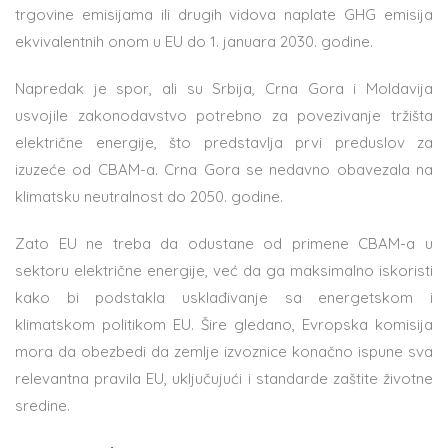
trgovine emisijama ili drugih vidova naplate GHG emisija
ekvivalentnih onom u EU do 1. januara 2030. godine.
Napredak je spor, ali su Srbija, Crna Gora i Moldavija
usvojile zakonodavstvo potrebno za povezivanje tržišta
električne energije, što predstavlja prvi preduslov za
izuzeće od CBAM-a. Crna Gora se nedavno obavezala na
klimatsku neutralnost do 2050. godine.
Zato EU ne treba da odustane od primene CBAM-a u
sektoru električne energije, već da ga maksimalno iskoristi
kako bi podstakla usklađivanje sa energetskom i
klimatskom politikom EU. Šire gledano, Evropska komisija
mora da obezbedi da zemlje izvoznice konačno ispune sva
relevantna pravila EU, uključujući i standarde zaštite životne
sredine.