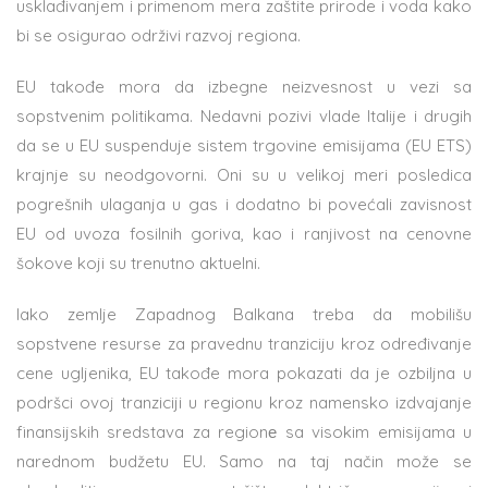
usklađivanjem i primenom mera zaštite prirode i voda kako
bi se osigurao održivi razvoj regiona.
EU takođe mora da izbegne neizvesnost u vezi sa
sopstvenim politikama. Nedavni pozivi vlade Italije i drugih
da se u EU suspenduje sistem trgovine emisijama (EU ETS)
krajnje su neodgovorni. Oni su u velikoj meri posledica
pogrešnih ulaganja u gas i dodatno bi povećali zavisnost
EU od uvoza fosilnih goriva, kao i ranjivost na cenovne
šokove koji su trenutno aktuelni.
Iako zemlje Zapadnog Balkana treba da mobilišu
sopstvene resurse za pravednu tranziciju kroz određivanje
cene ugljenika, EU takođe mora pokazati da je ozbiljna u
podršci ovoj tranziciji u regionu kroz namensko izdvajanje
finansijskih sredstava za regionе sa visokim emisijama u
narednom budžetu EU. Samo na taj način može se