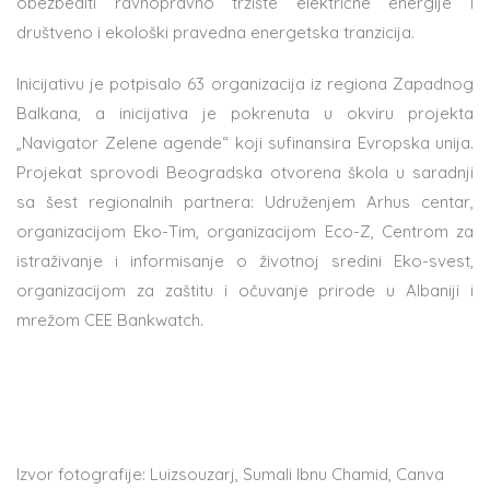
obezbediti ravnopravno tržište električne energije i
društveno i ekološki pravedna energetska tranzicija.
Inicijativu je potpisalo 63 organizacija iz regiona Zapadnog
Balkana, a inicijativa je pokrenuta u okviru projekta
„Navigator Zelene agende“ koji sufinansira Evropska unija.
Projekat sprovodi Beogradska otvorena škola u saradnji
sa šest regionalnih partnera: Udruženjem Arhus centar,
organizacijom Eko-Tim, organizacijom Eco-Z, Centrom za
istraživanje i informisanje o životnoj sredini Eko-svest,
organizacijom za zaštitu i očuvanje prirode u Albaniji i
mrežom CEE Bankwatch.
Izvor fotografije: Luizsouzarj, Sumali Ibnu Chamid, Canva