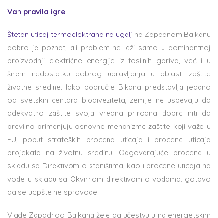
Van pravila igre
Štetan uticaj termoelektrana na ugalj
na Zapadnom Balkanu
dobro je poznat, ali problem ne leži samo u dominantnoj
proizvodnji električne energije iz fosilnih goriva, već i u
širem nedostatku dobrog upravljanja u oblasti zaštite
životne sredine. Iako područje Blkana predstavlja jedano
od svetskih centara biodiveziteta, zemlje ne uspevaju da
adekvatno zaštite svoja vredna prirodna dobra niti da
pravilno primenjuju osnovne mehanizme zaštite koji važe u
EU, poput strateških procena uticaja i procena uticaja
projekata na životnu sredinu. Odgovarajuće procene u
skladu sa Direktivom o staništima, kao i procene uticaja na
vode u skladu sa Okvirnom direktivom o vodama, gotovo
da se uopšte ne sprovode.
Vlade Zapadnog Balkana žele da učestvuju na energetskim