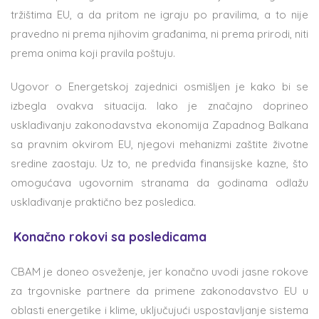
tržištima EU, a da pritom ne igraju po pravilima, a to nije
pravedno ni prema njihovim građanima, ni prema prirodi, niti
prema onima koji pravila poštuju.
Ugovor o Energetskoj zajednici osmišljen je kako bi se
izbegla ovakva situacija. Iako je značajno doprineo
usklađivanju zakonodavstva ekonomija Zapadnog Balkana
sa pravnim okvirom EU, njegovi mehanizmi zaštite životne
sredine zaostaju. Uz to, ne predviđa finansijske kazne, što
omogućava ugovornim stranama da godinama odlažu
usklađivanje praktično bez posledica.
Konačno rokovi sa posledicama
CBAM je doneo osveženje, jer konačno uvodi jasne rokove
za trgovniske partnere da primene zakonodavstvo EU u
oblasti energetike i klime, uključujući uspostavljanje sistema