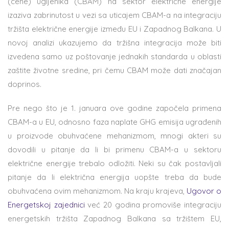
(cene) ugljenika (CBAM) na sektor električne energije
izaziva zabrinutost u vezi sa uticajem CBAM-a na integraciju
tržišta električne energije između EU i Zapadnog Balkana. U
novoj analizi ukazujemo da tržišna integracija može biti
izvedena samo uz poštovanje jednakih standarda u oblasti
zaštite životne sredine, pri čemu CBAM može dati značajan
doprinos.
Pre nego što je 1. januara ove godine započela primena
CBAM-a u EU, odnosno faza naplate GHG emisija ugrađenih
u proizvode obuhvaćene mehanizmom, mnogi akteri su
dovodili u pitanje da li bi primenu CBAM-a u sektoru
električne energije trebalo odložiti. Neki su čak postavljali
pitanje da li električna energija uopšte treba da bude
obuhvaćena ovim mehanizmom. Na kraju krajeva,
Ugovor o
Energetskoj zajednici
već 20 godina promoviše integraciju
energetskih tržišta Zapadnog Balkana sa tržištem EU,