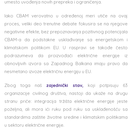
umesto uvođenja novih prepreka i ograničenja.
Iako CBAM verovatno u određenoj meri utiče na ovaj
proces, veliki deo trenutne debate fokusira se na njegove
negativne efekte, bez prepoznavanja pozitivnog potencijala
CBAM-a da podstakne usklađivanje sa energetskom i
klimatskom politikom EU. U raspravi se takođe često
podrazumeva da proizvođači električne energije iz
obnovljivih izvora sa Zapadnog Balkana imaju pravo da
nesmetano izvoze električnu energiju u EU.
Zbog toga naš
zajednički stav
,
koji potpisuju 63
organizacije civilnog društva, nastoji da ukaže na drugu
stranu priče: integracija tržišta električne energije jeste
poželjna, ali mora ići ruku pod ruku sa usklađenošću sa
standardima zaštite životne sredine i klimatskim politikama
u sektoru električne energije.