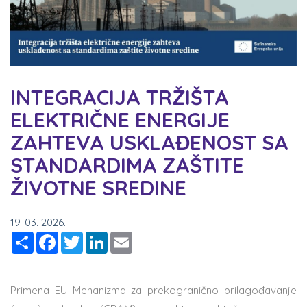
INTEGRACIJA TRŽIŠTA
ELEKTRIČNE ENERGIJE
ZAHTEVA USKLAĐENOST SA
STANDARDIMA ZAŠTITE
ŽIVOTNE SREDINE
19. 03. 2026.
Share
Facebook
Twitter
LinkedIn
Email
Primena EU Mehanizma za prekogranično prilagođavanje