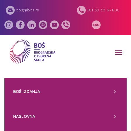
bos@bos.rs
381 60 30 65 800
BOŠ IZDANJA
NASLOVNA