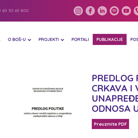
 60 30 65 800
A
O BOŠ-U
PROJEKTI
PORTALI
PUBLIKACIJE
PO
PREDLOG 
CRKAVA I 
UNAPREĐE
ODNOSA U 
Preuzmite PDF