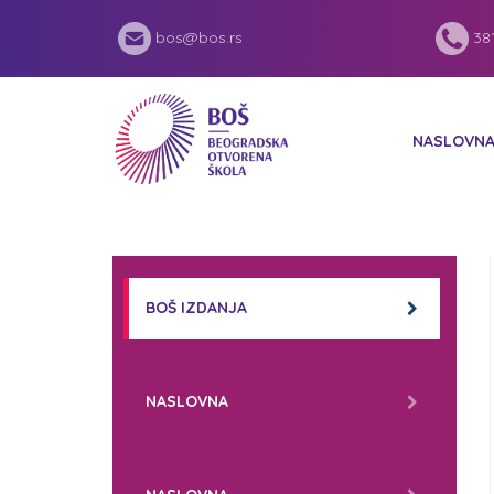
bos@bos.rs
381
NASLOVN
BOŠ IZDANJA
NASLOVNA