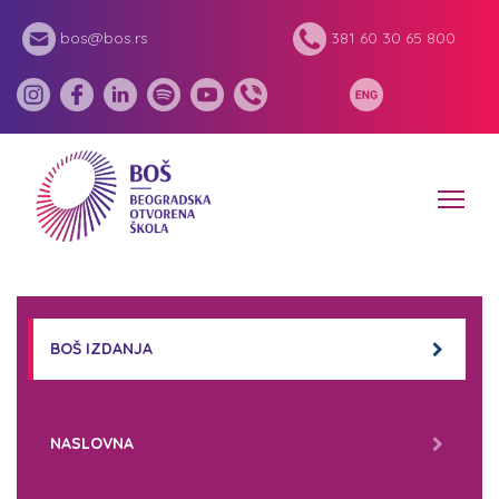
bos@bos.rs
381 60 30 65 800
BOŠ IZDANJA
NASLOVNA