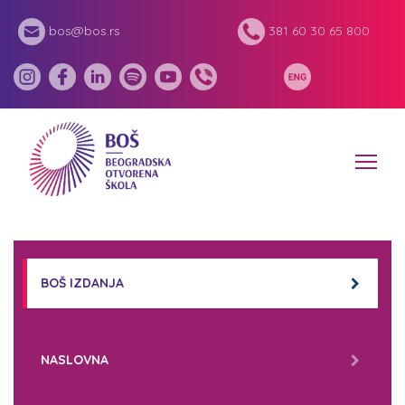
bos@bos.rs
381 60 30 65 800
BOŠ IZDANJA
NASLOVNA