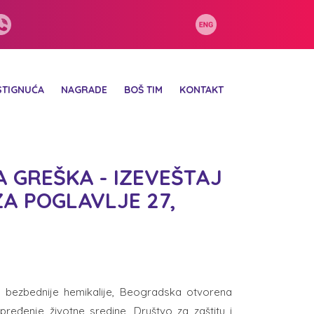
STIGNUĆA
NAGRADE
BOŠ TIM
KONTAKT
 GREŠKA - IZEVEŠTAJ
ZA POGLAVLJE 27,
za bezbednije hemikalije, Beogradska otvorena
pređenje životne sredine, Društvo za zaštitu i