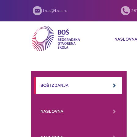
bos@bos.rs
381
NASLOVN
BOŠ IZDANJA
NASLOVNA