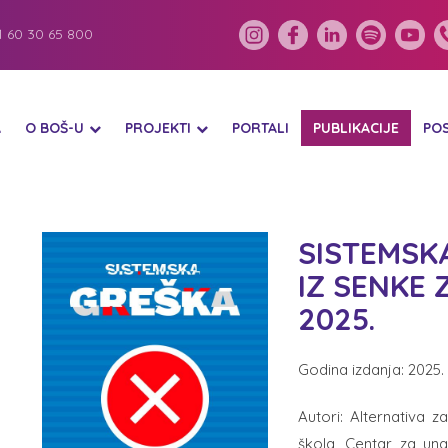
 60 30 65 800
A
O BOŠ-U
PROJEKTI
PORTALI
PUBLIKACIJE
PO
SISTEMSKA
IZ SENKE 
2025.
Godina izdanja: 2025.
Autori: Alternativa 
škola, Centar za una