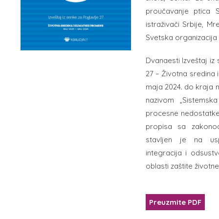
proučavanje ptica Sr
istraživači Srbije, 
Svetska organizacija 
Dvanaesti Izveštaj iz
27 – Životna sredina
maja 2024. do kraja m
nazivom „Sistemska
procesne nedostatke
propisa sa zakono
stavljen je na us
integracija i odsus
oblasti zaštite životne
Preuzmite PDF