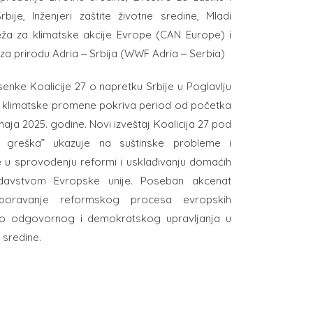
bije, Inženjeri zaštite životne sredine, Mladi
Mreža za klimatske akcije Evrope (CAN Europe) i
za prirodu Adria ‒ Srbija (WWF Adria ‒ Serbia)
 senke Koalicije 27 o napretku Srbije u Poglavlju
 i klimatske promene pokriva period od početka
aja 2025. godine. Novi izveštaj Koalicija 27 pod
 greška” ukazuje na suštinske probleme i
 u sprovođenju reformi i usklađivanju domaćih
davstvom Evropske unije. Poseban akcenat
poravanje reformskog procesa evropskih
tvo odgovornog i demokratskog upravljanja u
 sredine.