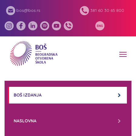
bos@bos.rs
381 60 30 65 800
BOŠ IZDANJA
NASLOVNA