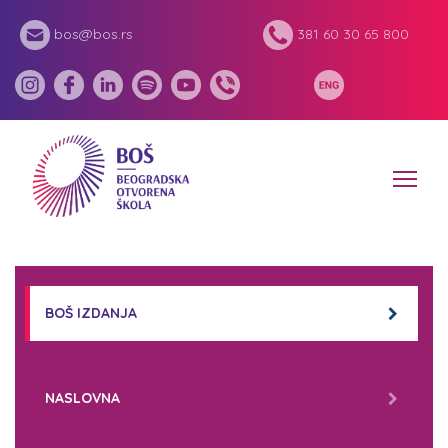
bos@bos.rs
381 60 30 65 800
BOŠ IZDANJA
NASLOVNA