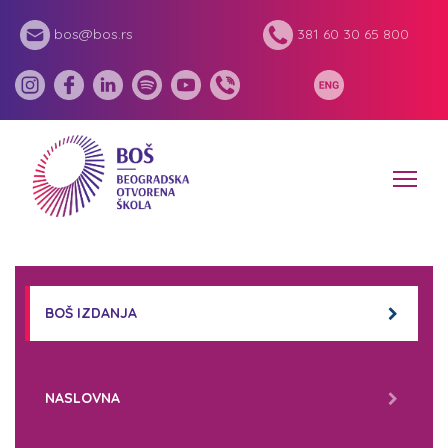
bos@bos.rs
381 60 30 65 800
BOŠ IZDANJA
NASLOVNA