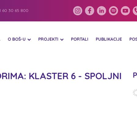
 60 30 65 800
A
O BOŠ-U
PROJEKTI
PORTALI
PUBLIKACIJE
PO
IMA: KLASTER 6 - SPOLJNI
P