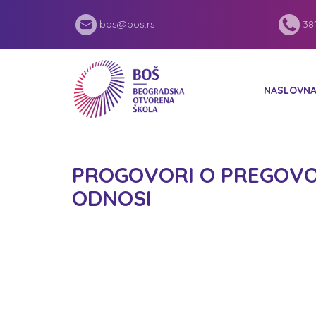
bos@bos.rs
381
NASLOVN
PROGOVORI O PREGOVOR
ODNOSI