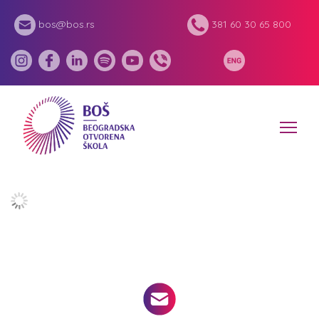
bos@bos.rs
381 60 30 65 800