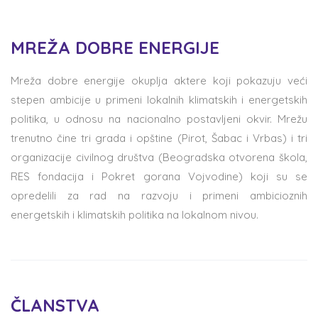
MREŽA DOBRE ENERGIJE
Mreža dobre energije okuplja aktere koji pokazuju veći
stepen ambicije u primeni lokalnih klimatskih i energetskih
politika, u odnosu na nacionalno postavljeni okvir. Mrežu
trenutno čine tri grada i opštine (Pirot, Šabac i Vrbas) i tri
organizacije civilnog društva (Beogradska otvorena škola,
RES fondacija i Pokret gorana Vojvodine) koji su se
opredelili za rad na razvoju i primeni ambicioznih
energetskih i klimatskih politika na lokalnom nivou.
ČLANSTVA