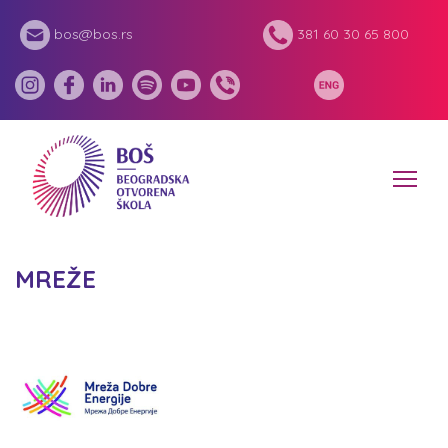
bos@bos.rs
381 60 30 65 800
MREŽE