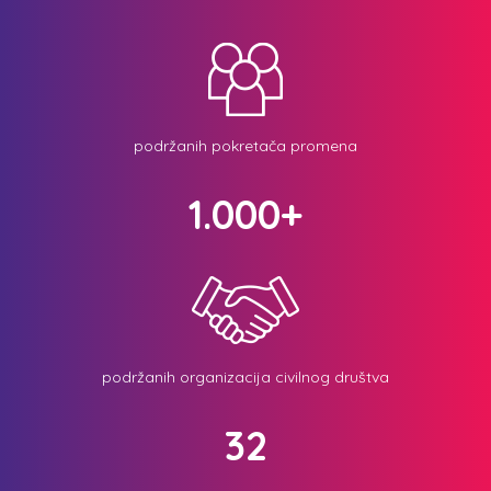
podržanih pokretača promena
1.000+
podržanih organizacija civilnog društva
32