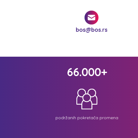
bos@bos.rs
66.000+
podržanih pokretača promena