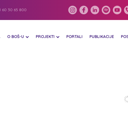
 60 30 65 800
A
O BOŠ-U
PROJEKTI
PORTALI
PUBLIKACIJE
PO