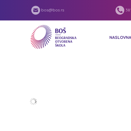
bos@bos.rs
381
NASLOVN