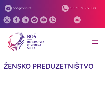
bos@bos.rs
381 60 30 65 800
ŽENSKO PREDUZETNIŠTVO