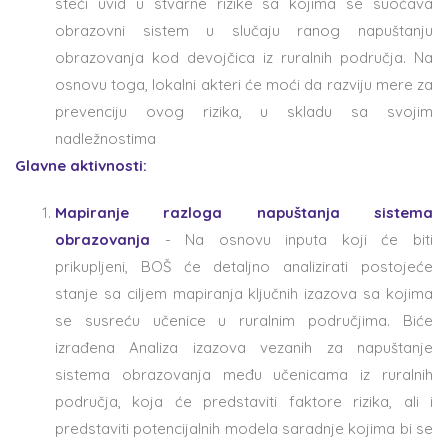
steći uvid u stvarne rizike sa kojima se suočava
obrazovni sistem u slučaju ranog napuštanju
obrazovanja kod devojčica iz ruralnih područja. Na
osnovu toga, lokalni akteri će moći da razviju mere za
prevenciju ovog rizika, u skladu sa svojim
nadležnostima
Glavne aktivnosti:
Mapiranje razloga napuštanja sistema
obrazovanja
- Na osnovu inputa koji će biti
prikupljeni, BOŠ će detaljno analizirati postojeće
stanje sa ciljem mapiranja ključnih izazova sa kojima
se susreću učenice u ruralnim područjima. Biće
izrađena Analiza izazova vezanih za napuštanje
sistema obrazovanja među učenicama iz ruralnih
područja, koja će predstaviti faktore rizika, ali i
predstaviti potencijalnih modela saradnje kojima bi se