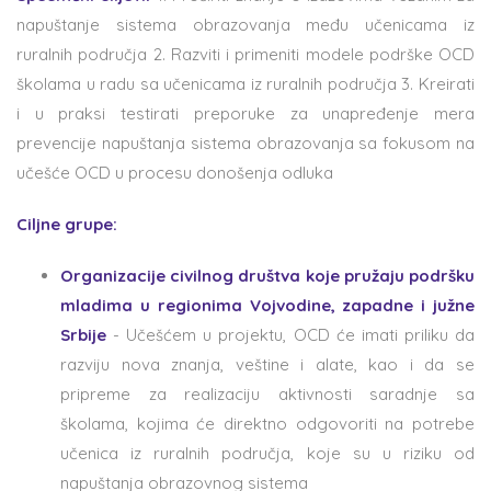
napuštanje sistema obrazovanja među učenicama iz
ruralnih područja 2. Razviti i primeniti modele podrške OCD
školama u radu sa učenicama iz ruralnih područja 3. Kreirati
i u praksi testirati preporuke za unapređenje mera
prevencije napuštanja sistema obrazovanja sa fokusom na
učešće OCD u procesu donošenja odluka
Ciljne grupe:
Organizacije civilnog društva koje pružaju podršku
mladima u regionima Vojvodine, zapadne i južne
Srbije
- Učešćem u projektu, OCD će imati priliku da
razviju nova znanja, veštine i alate, kao i da se
pripreme za realizaciju aktivnosti saradnje sa
školama, kojima će direktno odgovoriti na potrebe
učenica iz ruralnih područja, koje su u riziku od
napuštanja obrazovnog sistema