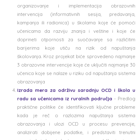
organizovanje i implementacija obrazovnih
intervencija (informativnih sesija, predavanja,
kampanja ili radionica) u školama koje će pomoći
učenicama da razviju znanja i veštine i koje će
doprineti otpornosti za suočavanje sa različitim
barijerima koje utiču na rizik od napuštanja
školovanja. Kroz projekat biće sprovedeno najmanje
3 obrazovne intervencije koje će uključiti najmanje 30
učenica koje se nalaze u riziku od napuštanja sistema
obrazovanja
Izrada mera za održivu saradnju OCD i škola u
radu sa učenicama iz ruralnih područja
- Predlog
praktične politike će identifikovati ključne probleme
kada je reč o razlozima napuštanja sistema
obrazovanja i ulozi OCD u procesu prevencije,
analizirati dobijene podatke, i predstaviti trenutni