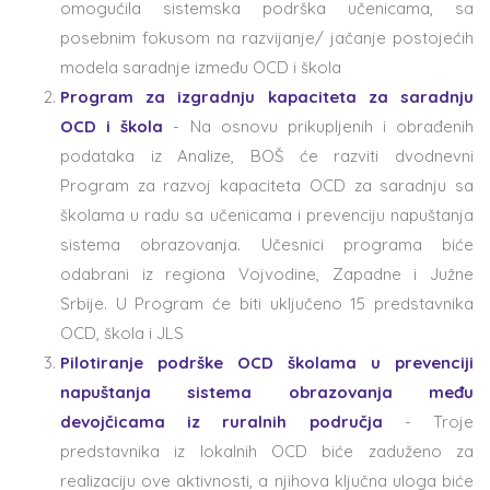
omogućila sistemska podrška učenicama, sa
posebnim fokusom na razvijanje/ jačanje postojećih
modela saradnje između OCD i škola
Program za izgradnju kapaciteta za saradnju
OCD i škola
- Na osnovu prikupljenih i obrađenih
podataka iz Analize, BOŠ će razviti dvodnevni
Program za razvoj kapaciteta OCD za saradnju sa
školama u radu sa učenicama i prevenciju napuštanja
sistema obrazovanja. Učesnici programa biće
odabrani iz regiona Vojvodine, Zapadne i Južne
Srbije. U Program će biti uključeno 15 predstavnika
OCD, škola i JLS
Pilotiranje podrške OCD školama u prevenciji
napuštanja sistema obrazovanja među
devojčicama iz ruralnih područja
- Troje
predstavnika iz lokalnih OCD biće zaduženo za
realizaciju ove aktivnosti, a njihova ključna uloga biće