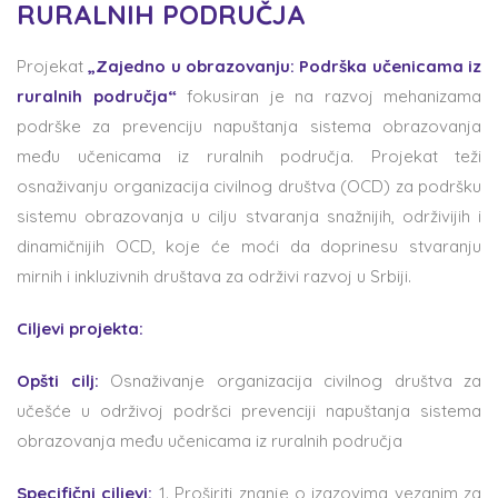
RURALNIH PODRUČJA
Projekat
„Zajedno u obrazovanju: Podrška učenicama iz
ruralnih područja“
fokusiran je na razvoj mehanizama
podrške za prevenciju napuštanja sistema obrazovanja
među učenicama iz ruralnih područja. Projekat teži
osnaživanju organizacija civilnog društva (OCD) za podršku
sistemu obrazovanja u cilju stvaranja snažnijih, održivijih i
dinamičnijih OCD, koje će moći da doprinesu stvaranju
mirnih i inkluzivnih društava za održivi razvoj u Srbiji.
Ciljevi projekta:
Opšti cilj:
Osnaživanje organizacija civilnog društva za
učešće u održivoj podršci prevenciji napuštanja sistema
obrazovanja među učenicama iz ruralnih područja
Specifični ciljevi:
1. Proširiti znanje o izazovima vezanim za