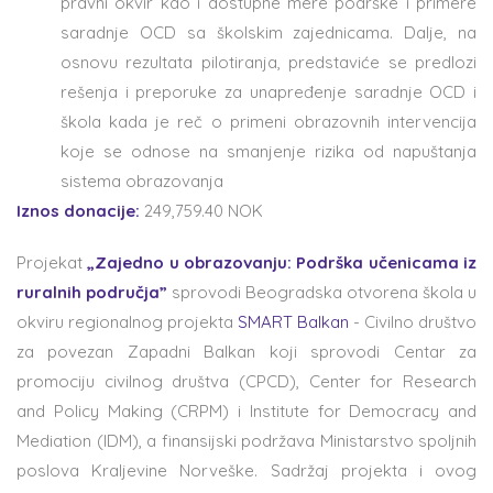
pravni okvir kao i dostupne mere podrške i primere
saradnje OCD sa školskim zajednicama. Dalje, na
osnovu rezultata pilotiranja, predstaviće se predlozi
rešenja i preporuke za unapređenje saradnje OCD i
škola kada je reč o primeni obrazovnih intervencija
koje se odnose na smanjenje rizika od napuštanja
sistema obrazovanja
Iznos donacije:
249,759.40 NOK
Projekat
„Zajedno u obrazovanju: Podrška učenicama iz
ruralnih područja”
sprovodi Beogradska otvorena škola u
okviru regionalnog projekta
SMART Balkan
- Civilno društvo
za povezan Zapadni Balkan koji sprovodi Centar za
promociju civilnog društva (CPCD), Center for Research
and Policy Making (CRPM) i Institute for Democracy and
Mediation (IDM), a finansijski podržava Ministarstvo spoljnih
poslova Kraljevine Norveške. Sadržaj projekta i ovog