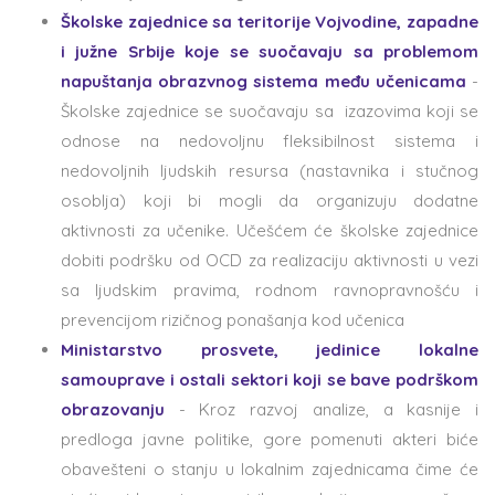
Školske zajednice sa teritorije Vojvodine, zapadne
i južne Srbije koje se suočavaju sa problemom
napuštanja obrazvnog sistema među učenicama
-
Školske zajednice se suočavaju sa izazovima koji se
odnose na nedovoljnu fleksibilnost sistema i
nedovoljnih ljudskih resursa (nastavnika i stučnog
osoblja) koji bi mogli da organizuju dodatne
aktivnosti za učenike. Učešćem će školske zajednice
dobiti podršku od OCD za realizaciju aktivnosti u vezi
sa ljudskim pravima, rodnom ravnopravnošću i
prevencijom rizičnog ponašanja kod učenica
Ministarstvo prosvete, jedinice lokalne
samouprave i ostali sektori koji se bave podrškom
obrazovanju
- Kroz razvoj analize, a kasnije i
predloga javne politike, gore pomenuti akteri biće
obavešteni o stanju u lokalnim zajednicama čime će